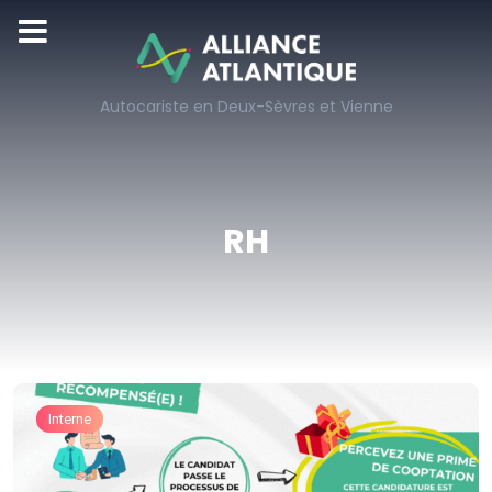
Autocariste en Deux-Sèvres et Vienne
RH
Interne