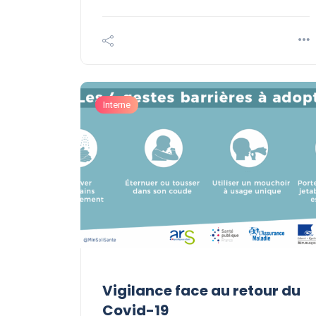
Interne
Vigilance face au retour du
Covid-19