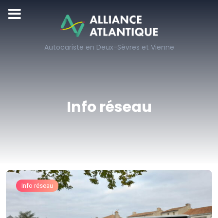
Autocariste en Deux-Sèvres et Vienne
Info réseau
Info réseau